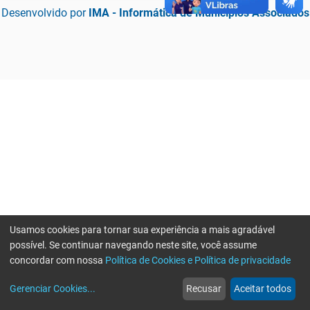
Desenvolvido por
IMA - Informática de Municípios Associados
Usamos cookies para tornar sua experiência a mais agradável
possível. Se continuar navegando neste site, você assume
concordar com nossa
Política de Cookies e Política de privacidade
home
build_circle
event
web
more_horiz
Erro ao enviar informações, por favor tente novamente
Gerenciar Cookies
...
Recusar
Aceitar todos
Início
Serviços
Eventos
Notícias
Mais