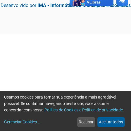
Desenvolvido por
IMA - Informática de Municípios Associados
Usamos cookies para tornar sua experiência a mais agradável
possível. Se continuar navegando neste site, você assume
concordar com nossa
Política de Cookies e Política de privacidade
home
build_circle
event
web
more_horiz
Erro ao enviar informações, por favor tente novamente
Gerenciar Cookies
...
Recusar
Aceitar todos
Início
Serviços
Eventos
Notícias
Mais