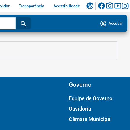
facebook
photo_camera
smart_display
flaky
vidor
Transparência
Acessibilidade
account_circle
search
Acessar
Governo
Equipe de Governo
Ouvidoria
Câmara Municipal