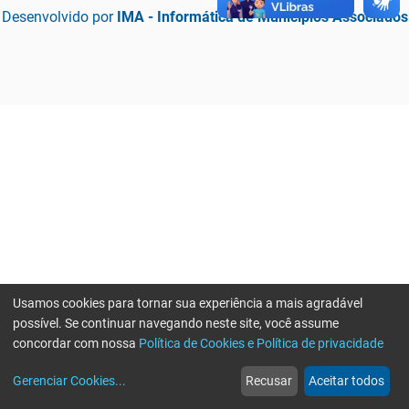
Desenvolvido por
IMA - Informática de Municípios Associados
Usamos cookies para tornar sua experiência a mais agradável
possível. Se continuar navegando neste site, você assume
concordar com nossa
Política de Cookies e Política de privacidade
home
build_circle
event
web
more_horiz
Erro ao enviar informações, por favor tente novamente
Gerenciar Cookies
...
Recusar
Aceitar todos
Início
Serviços
Eventos
Notícias
Mais