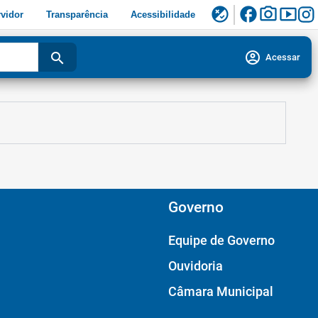
facebook
photo_camera
smart_display
flaky
vidor
Transparência
Acessibilidade
account_circle
search
Acessar
Governo
Equipe de Governo
Ouvidoria
Câmara Municipal