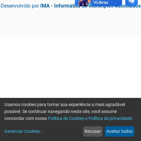
Desenvolvido por
IMA - Informática de Municípios Associados
Usamos cookies para tornar sua experiência a mais agradável
possível. Se continuar navegando neste site, você assume
concordar com nossa
Política de Cookies e Política de privacidade
home
build_circle
event
web
more_horiz
Erro ao enviar informações, por favor tente novamente
Gerenciar Cookies
...
Recusar
Aceitar todos
Início
Serviços
Eventos
Notícias
Mais