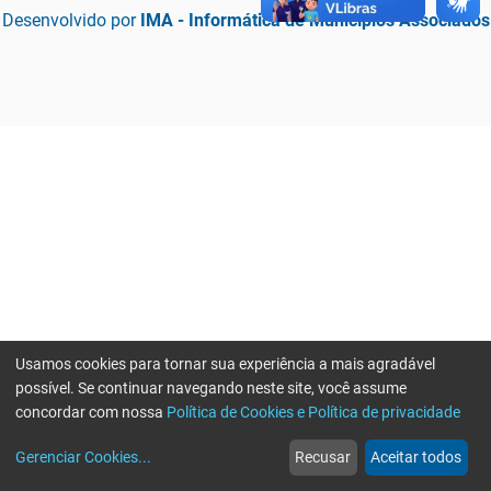
Desenvolvido por
IMA - Informática de Municípios Associados
Usamos cookies para tornar sua experiência a mais agradável
possível. Se continuar navegando neste site, você assume
concordar com nossa
Política de Cookies e Política de privacidade
home
build_circle
event
web
more_horiz
Erro ao enviar informações, por favor tente novamente
Gerenciar Cookies
...
Recusar
Aceitar todos
Início
Serviços
Eventos
Notícias
Mais