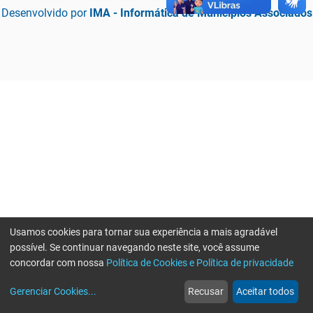
Desenvolvido por
IMA - Informática de Municípios Associados
Usamos cookies para tornar sua experiência a mais agradável
possível. Se continuar navegando neste site, você assume
concordar com nossa
Política de Cookies e Política de privacidade
home
build_circle
event
web
more_horiz
Erro ao enviar informações, por favor tente novamente
Gerenciar Cookies
...
Recusar
Aceitar todos
Início
Serviços
Eventos
Notícias
Mais