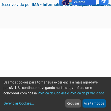
Desenvolvido por
IMA - Informática de Municípios Associados
Usamos cookies para tornar sua experiência a mais agradável
possível. Se continuar navegando neste site, você assume
concordar com nossa
Política de Cookies e Política de privacidade
home
build_circle
event
web
more_horiz
Erro ao enviar informações, por favor tente novamente
Gerenciar Cookies
...
Recusar
Aceitar todos
Início
Serviços
Eventos
Notícias
Mais