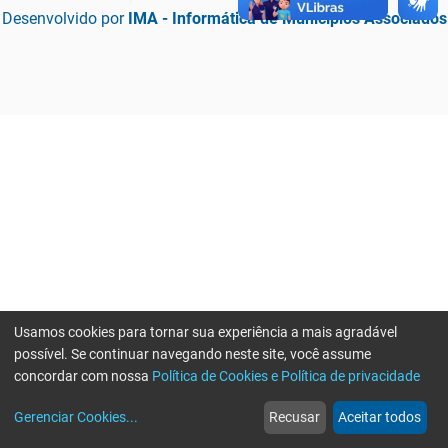
Desenvolvido por
IMA - Informática de Municípios Associados
Usamos cookies para tornar sua experiência a mais agradável
possível. Se continuar navegando neste site, você assume
concordar com nossa
Política de Cookies e Política de privacidade
home
build_circle
event
web
more_horiz
Erro ao enviar informações, por favor tente novamente
Gerenciar Cookies
...
Recusar
Aceitar todos
Início
Serviços
Eventos
Notícias
Mais