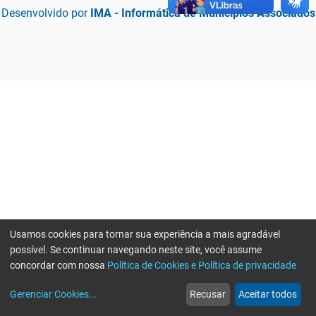
Desenvolvido por
IMA - Informática de Municípios Associados
Usamos cookies para tornar sua experiência a mais agradável
possível. Se continuar navegando neste site, você assume
concordar com nossa
Política de Cookies e Política de privacidade
home
build_circle
event
web
more_horiz
Erro ao enviar informações, por favor tente novamente
Gerenciar Cookies
...
Recusar
Aceitar todos
Início
Serviços
Eventos
Notícias
Mais