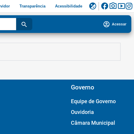
facebook
photo_camera
smart_display
flaky
vidor
Transparência
Acessibilidade
account_circle
search
Acessar
Governo
Equipe de Governo
Ouvidoria
Câmara Municipal