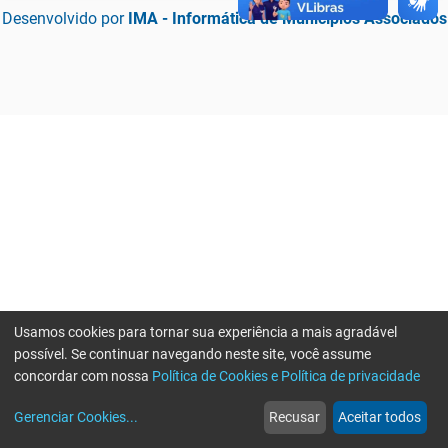
Desenvolvido por
IMA - Informática de Municípios Associados
Usamos cookies para tornar sua experiência a mais agradável
possível. Se continuar navegando neste site, você assume
concordar com nossa
Política de Cookies e Política de privacidade
home
build_circle
event
web
more_horiz
Erro ao enviar informações, por favor tente novamente
Gerenciar Cookies
...
Recusar
Aceitar todos
Início
Serviços
Eventos
Notícias
Mais