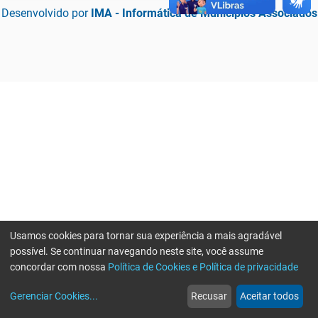
Desenvolvido por
IMA - Informática de Municípios Associados
Usamos cookies para tornar sua experiência a mais agradável
possível. Se continuar navegando neste site, você assume
concordar com nossa
Política de Cookies e Política de privacidade
home
build_circle
event
web
more_horiz
Erro ao enviar informações, por favor tente novamente
Gerenciar Cookies
...
Recusar
Aceitar todos
Início
Serviços
Eventos
Notícias
Mais