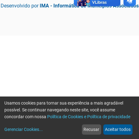
Desenvolvido por
IMA - Informática de Municípios Associados
Usamos cookies para tornar sua experiência a mais agradável
possível. Se continuar navegando neste site, você assume
concordar com nossa
Política de Cookies e Política de privacidade
home
build_circle
event
web
more_horiz
Erro ao enviar informações, por favor tente novamente
Gerenciar Cookies
...
Recusar
Aceitar todos
Início
Serviços
Eventos
Notícias
Mais