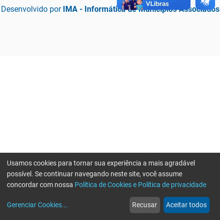
Desenvolvido por
IMA - Informática de Municípios Associados
Usamos cookies para tornar sua experiência a mais agradável
possível. Se continuar navegando neste site, você assume
concordar com nossa
Política de Cookies e Política de privacidade
home
build_circle
event
web
more_horiz
Erro ao enviar informações, por favor tente novamente
Gerenciar Cookies
...
Recusar
Aceitar todos
Início
Serviços
Eventos
Notícias
Mais