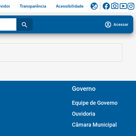
facebook
photo_camera
smart_display
flaky
vidor
Transparência
Acessibilidade
account_circle
search
Acessar
Governo
Equipe de Governo
Ouvidoria
Câmara Municipal