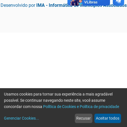
Desenvolvido por
IMA - Informática de Municípios Associados
Usamos cookies para tornar sua experiência a mais agradável
possível. Se continuar navegando neste site, você assume
concordar com nossa
Política de Cookies e Política de privacidade
home
build_circle
event
web
more_horiz
Erro ao enviar informações, por favor tente novamente
Gerenciar Cookies
...
Recusar
Aceitar todos
Início
Serviços
Eventos
Notícias
Mais