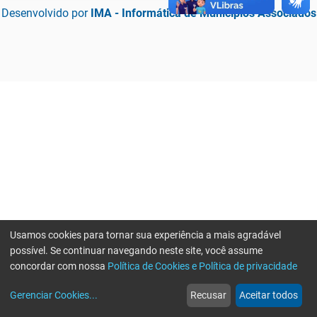
Desenvolvido por
IMA - Informática de Municípios Associados
Usamos cookies para tornar sua experiência a mais agradável
possível. Se continuar navegando neste site, você assume
concordar com nossa
Política de Cookies e Política de privacidade
home
build_circle
event
web
more_horiz
Erro ao enviar informações, por favor tente novamente
Gerenciar Cookies
...
Recusar
Aceitar todos
Início
Serviços
Eventos
Notícias
Mais