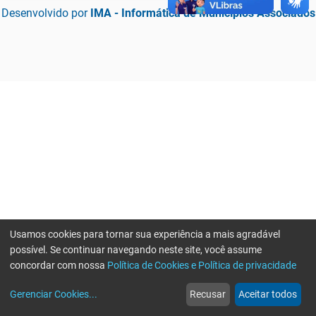
Desenvolvido por
IMA - Informática de Municípios Associados
Usamos cookies para tornar sua experiência a mais agradável
possível. Se continuar navegando neste site, você assume
concordar com nossa
Política de Cookies e Política de privacidade
home
build_circle
event
web
more_horiz
Erro ao enviar informações, por favor tente novamente
Gerenciar Cookies
...
Recusar
Aceitar todos
Início
Serviços
Eventos
Notícias
Mais