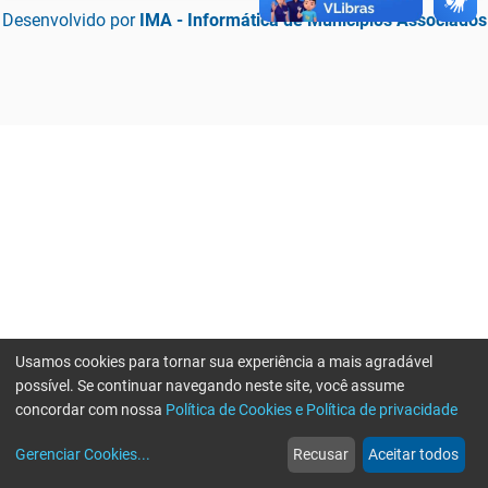
Desenvolvido por
IMA - Informática de Municípios Associados
Usamos cookies para tornar sua experiência a mais agradável
possível. Se continuar navegando neste site, você assume
concordar com nossa
Política de Cookies e Política de privacidade
home
build_circle
event
web
more_horiz
Erro ao enviar informações, por favor tente novamente
Gerenciar Cookies
...
Recusar
Aceitar todos
Início
Serviços
Eventos
Notícias
Mais