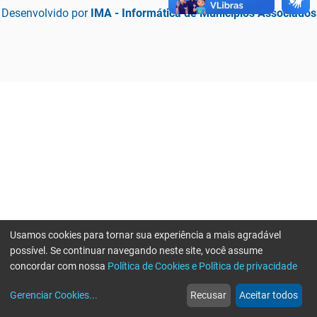
Desenvolvido por
IMA - Informática de Municípios Associados
Usamos cookies para tornar sua experiência a mais agradável
possível. Se continuar navegando neste site, você assume
concordar com nossa
Política de Cookies e Política de privacidade
home
build_circle
event
web
more_horiz
Erro ao enviar informações, por favor tente novamente
Gerenciar Cookies
...
Recusar
Aceitar todos
Início
Serviços
Eventos
Notícias
Mais