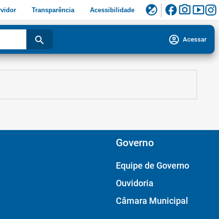
facebook
photo_camera
smart_display
flaky
vidor
Transparência
Acessibilidade
account_circle
search
Acessar
Governo
Equipe de Governo
Ouvidoria
Câmara Municipal