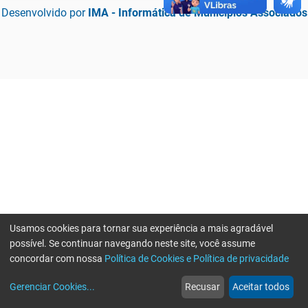
Desenvolvido por
IMA - Informática de Municípios Associados
Usamos cookies para tornar sua experiência a mais agradável
possível. Se continuar navegando neste site, você assume
concordar com nossa
Política de Cookies e Política de privacidade
home
build_circle
event
web
more_horiz
Erro ao enviar informações, por favor tente novamente
Gerenciar Cookies
...
Recusar
Aceitar todos
Início
Serviços
Eventos
Notícias
Mais