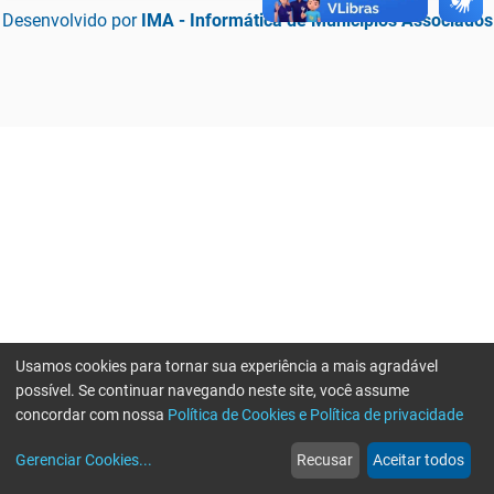
Desenvolvido por
IMA - Informática de Municípios Associados
Usamos cookies para tornar sua experiência a mais agradável
possível. Se continuar navegando neste site, você assume
concordar com nossa
Política de Cookies e Política de privacidade
home
build_circle
event
web
more_horiz
Erro ao enviar informações, por favor tente novamente
Gerenciar Cookies
...
Recusar
Aceitar todos
Início
Serviços
Eventos
Notícias
Mais