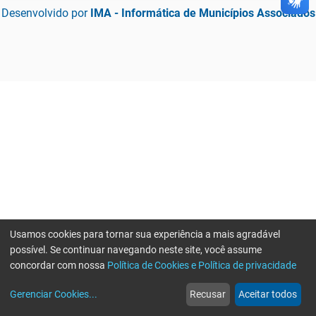
Desenvolvido por
IMA - Informática de Municípios Associados
Usamos cookies para tornar sua experiência a mais agradável
possível. Se continuar navegando neste site, você assume
concordar com nossa
Política de Cookies e Política de privacidade
home
build_circle
event
web
more_horiz
Gerenciar Cookies
...
Recusar
Aceitar todos
Início
Serviços
Eventos
Notícias
Mais