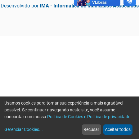
Desenvolvido por
IMA - Informática de Municípios Associados
Usamos cookies para tornar sua experiência a mais agradável
possível. Se continuar navegando neste site, você assume
concordar com nossa
Política de Cookies e Política de privacidade
home
build_circle
event
web
more_horiz
Erro ao enviar informações, por favor tente novamente
Gerenciar Cookies
...
Recusar
Aceitar todos
Início
Serviços
Eventos
Notícias
Mais