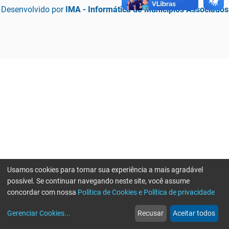
Desenvolvido por
IMA - Informática de Municípios Associados
Usamos cookies para tornar sua experiência a mais agradável
possível. Se continuar navegando neste site, você assume
concordar com nossa
Política de Cookies e Política de privacidade
home
build_circle
event
web
more_horiz
Erro ao enviar informações, por favor tente novamente
Gerenciar Cookies
...
Recusar
Aceitar todos
Início
Serviços
Eventos
Notícias
Mais