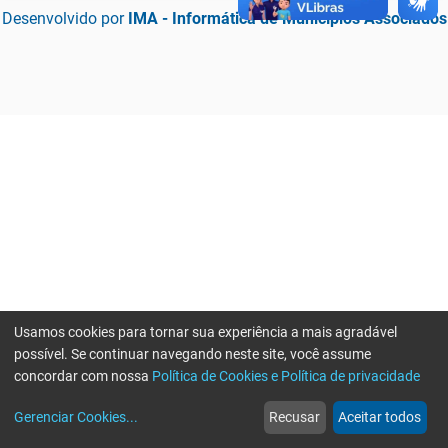
Desenvolvido por
IMA - Informática de Municípios Associados
Usamos cookies para tornar sua experiência a mais agradável
possível. Se continuar navegando neste site, você assume
concordar com nossa
Política de Cookies e Política de privacidade
home
build_circle
event
web
more_horiz
Erro ao enviar informações, por favor tente novamente
Gerenciar Cookies
...
Recusar
Aceitar todos
Início
Serviços
Eventos
Notícias
Mais