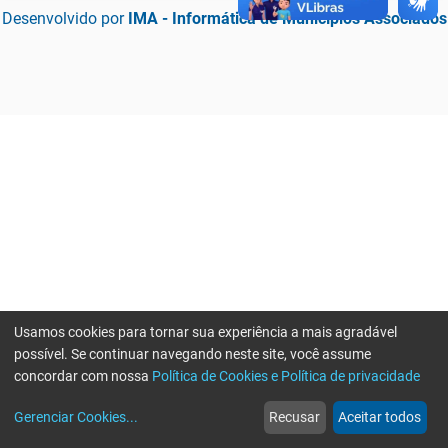
Desenvolvido por
IMA - Informática de Municípios Associados
Usamos cookies para tornar sua experiência a mais agradável
possível. Se continuar navegando neste site, você assume
concordar com nossa
Política de Cookies e Política de privacidade
home
build_circle
event
web
more_horiz
Erro ao enviar informações, por favor tente novamente
Gerenciar Cookies
...
Recusar
Aceitar todos
Início
Serviços
Eventos
Notícias
Mais