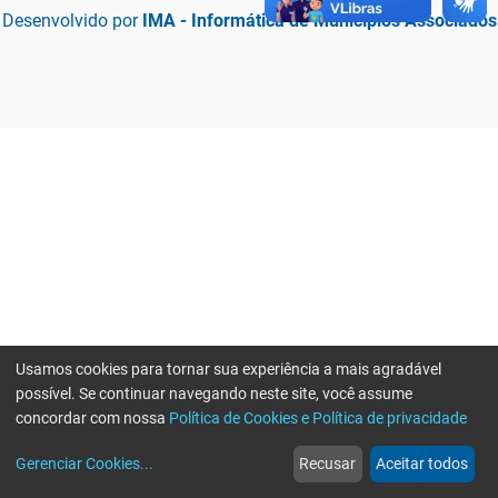
Desenvolvido por
IMA - Informática de Municípios Associados
Usamos cookies para tornar sua experiência a mais agradável
possível. Se continuar navegando neste site, você assume
concordar com nossa
Política de Cookies e Política de privacidade
home
build_circle
event
web
more_horiz
Erro ao enviar informações, por favor tente novamente
Gerenciar Cookies
...
Recusar
Aceitar todos
Início
Serviços
Eventos
Notícias
Mais