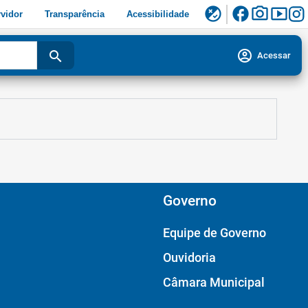
facebook
photo_camera
smart_display
flaky
vidor
Transparência
Acessibilidade
account_circle
search
Acessar
Governo
Equipe de Governo
Ouvidoria
Câmara Municipal