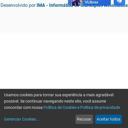
Desenvolvido por
IMA - Informática de Municípios Associados
Usamos cookies para tornar sua experiência a mais agradável
possível. Se continuar navegando neste site, você assume
concordar com nossa
Política de Cookies e Política de privacidade
home
build_circle
event
web
more_horiz
Erro ao enviar informações, por favor tente novamente
Gerenciar Cookies
...
Recusar
Aceitar todos
Início
Serviços
Eventos
Notícias
Mais