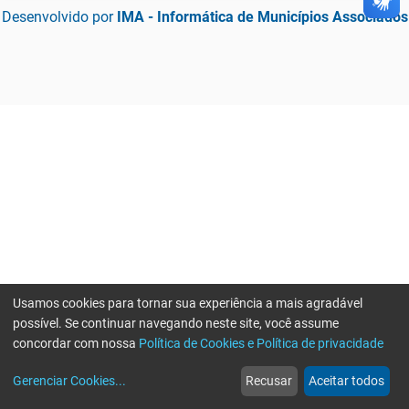
Desenvolvido por
IMA - Informática de Municípios Associados
Usamos cookies para tornar sua experiência a mais agradável
possível. Se continuar navegando neste site, você assume
concordar com nossa
Política de Cookies e Política de privacidade
home
build_circle
event
web
more_horiz
Gerenciar Cookies
...
Recusar
Aceitar todos
Início
Serviços
Eventos
Notícias
Mais