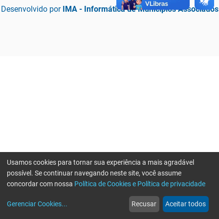
Desenvolvido por
IMA - Informática de Municípios Associados
Usamos cookies para tornar sua experiência a mais agradável
possível. Se continuar navegando neste site, você assume
concordar com nossa
Política de Cookies e Política de privacidade
home
build_circle
event
web
more_horiz
Erro ao enviar informações, por favor tente novamente
Gerenciar Cookies
...
Recusar
Aceitar todos
Início
Serviços
Eventos
Notícias
Mais