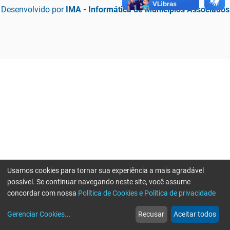
Desenvolvido por
IMA - Informática de Municípios Associados
Usamos cookies para tornar sua experiência a mais agradável
possível. Se continuar navegando neste site, você assume
concordar com nossa
Política de Cookies e Política de privacidade
home
build_circle
event
web
more_horiz
Erro ao enviar informações, por favor tente novamente
Gerenciar Cookies
...
Recusar
Aceitar todos
Início
Serviços
Eventos
Notícias
Mais