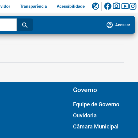
facebook
photo_camera
smart_display
flaky
vidor
Transparência
Acessibilidade
account_circle
search
Acessar
Governo
Equipe de Governo
Ouvidoria
Câmara Municipal