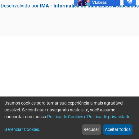
Desenvolvido por
IMA - Informática de Municípios Associados
Usamos cookies para tornar sua experiência a mais agradável
possível. Se continuar navegando neste site, você assume
concordar com nossa
Política de Cookies e Política de privacidade
home
build_circle
event
web
more_horiz
Erro ao enviar informações, por favor tente novamente
Gerenciar Cookies
...
Recusar
Aceitar todos
Início
Serviços
Eventos
Notícias
Mais