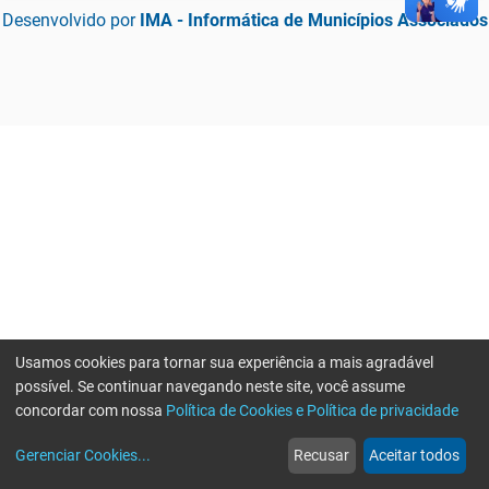
Desenvolvido por
IMA - Informática de Municípios Associados
Usamos cookies para tornar sua experiência a mais agradável
possível. Se continuar navegando neste site, você assume
concordar com nossa
Política de Cookies e Política de privacidade
home
build_circle
event
web
more_horiz
Erro ao enviar informações, por favor tente novamente
Gerenciar Cookies
...
Recusar
Aceitar todos
Início
Serviços
Eventos
Notícias
Mais