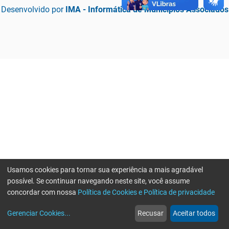
Desenvolvido por
IMA - Informática de Municípios Associados
Usamos cookies para tornar sua experiência a mais agradável
possível. Se continuar navegando neste site, você assume
concordar com nossa
Política de Cookies e Política de privacidade
home
build_circle
event
web
more_horiz
Erro ao enviar informações, por favor tente novamente
Gerenciar Cookies
...
Recusar
Aceitar todos
Início
Serviços
Eventos
Notícias
Mais