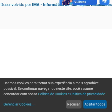
Desenvolvido por
IMA - Informática de Municípios Associados
Usamos cookies para tornar sua experiência a mais agradável
possível. Se continuar navegando neste site, você assume
concordar com nossa
Política de Cookies e Política de privacidade
home
build_circle
event
web
more_horiz
Erro ao enviar informações, por favor tente novamente
Gerenciar Cookies
...
Recusar
Aceitar todos
Início
Serviços
Eventos
Notícias
Mais