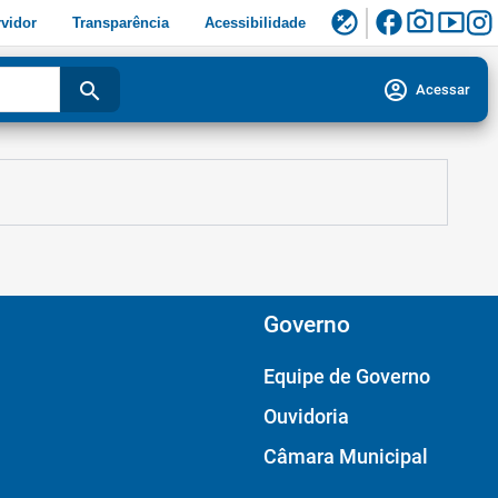
facebook
photo_camera
smart_display
flaky
vidor
Transparência
Acessibilidade
account_circle
search
Acessar
Governo
Equipe de Governo
Ouvidoria
Câmara Municipal