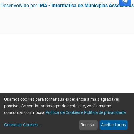
Desenvolvido por
IMA - Informática de Municípios Associados
Usamos cookies para tornar sua experiência a mais agradável
possível. Se continuar navegando neste site, você assume
concordar com nossa
Política de Cookies e Política de privacidade
home
build_circle
event
web
more_horiz
Erro ao enviar informações, por favor tente novamente
Gerenciar Cookies
...
Recusar
Aceitar todos
Início
Serviços
Eventos
Notícias
Mais