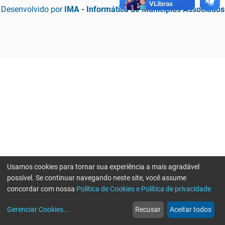
Desenvolvido por
IMA - Informática de Municípios Associados
Usamos cookies para tornar sua experiência a mais agradável
possível. Se continuar navegando neste site, você assume
concordar com nossa
Política de Cookies e Política de privacidade
home
build_circle
event
web
more_horiz
Erro ao enviar informações, por favor tente novamente
Gerenciar Cookies
...
Recusar
Aceitar todos
Início
Serviços
Eventos
Notícias
Mais