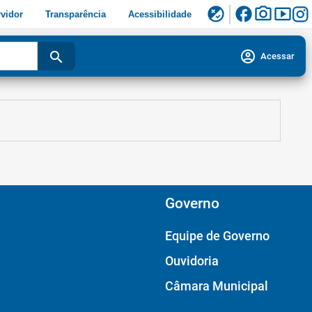
facebook
photo_camera
smart_display
flaky
vidor
Transparência
Acessibilidade
account_circle
search
Acessar
Governo
Equipe de Governo
Ouvidoria
Câmara Municipal