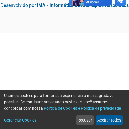
Desenvolvido por
IMA - Informática de Municípios Associados
Usamos cookies para tornar sua experiência a mais agradável
possível. Se continuar navegando neste site, você assume
concordar com nossa
Política de Cookies e Política de privacidade
home
build_circle
event
web
more_horiz
Erro ao enviar informações, por favor tente novamente
Gerenciar Cookies
...
Recusar
Aceitar todos
Início
Serviços
Eventos
Notícias
Mais