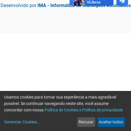
Desenvolvido por
IMA - Informática de Municípios Associados
Usamos cookies para tornar sua experiência a mais agradável
possível. Se continuar navegando neste site, você assume
concordar com nossa
Política de Cookies e Política de privacidade
home
build_circle
event
web
more_horiz
Erro ao enviar informações, por favor tente novamente
Gerenciar Cookies
...
Recusar
Aceitar todos
Início
Serviços
Eventos
Notícias
Mais