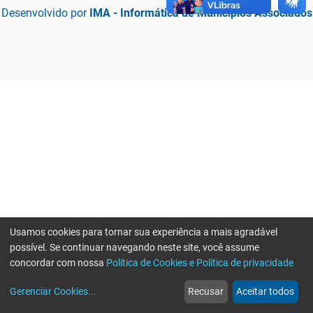
Desenvolvido por
IMA - Informática de Municípios Associados
Usamos cookies para tornar sua experiência a mais agradável
possível. Se continuar navegando neste site, você assume
concordar com nossa
Política de Cookies e Política de privacidade
home
build_circle
event
web
more_horiz
Erro ao enviar informações, por favor tente novamente
Gerenciar Cookies
...
Recusar
Aceitar todos
Início
Serviços
Eventos
Notícias
Mais