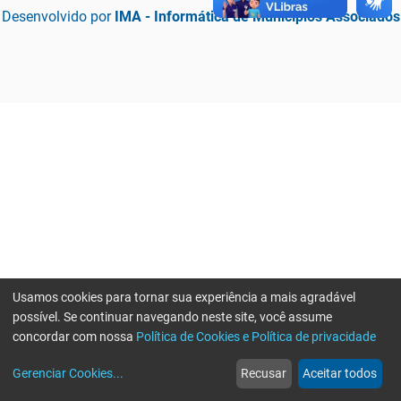
Desenvolvido por
IMA - Informática de Municípios Associados
Usamos cookies para tornar sua experiência a mais agradável
possível. Se continuar navegando neste site, você assume
concordar com nossa
Política de Cookies e Política de privacidade
home
build_circle
event
web
more_horiz
Erro ao enviar informações, por favor tente novamente
Gerenciar Cookies
...
Recusar
Aceitar todos
Início
Serviços
Eventos
Notícias
Mais