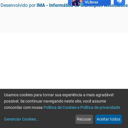
Desenvolvido por
IMA - Informática de Municípios Associados
Usamos cookies para tornar sua experiência a mais agradável
possível. Se continuar navegando neste site, você assume
concordar com nossa
Política de Cookies e Política de privacidade
home
build_circle
event
web
more_horiz
Erro ao enviar informações, por favor tente novamente
Gerenciar Cookies
...
Recusar
Aceitar todos
Início
Serviços
Eventos
Notícias
Mais